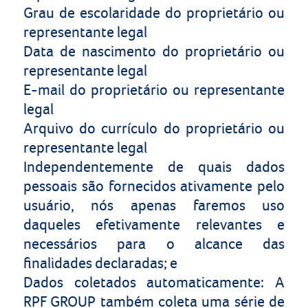
Grau de escolaridade do proprietário ou
representante legal
Data de nascimento do proprietário ou
representante legal
E-mail do proprietário ou representante
legal
Arquivo do currículo do proprietário ou
representante legal
Independentemente de quais dados
pessoais são fornecidos ativamente pelo
usuário, nós apenas faremos uso
daqueles efetivamente relevantes e
necessários para o alcance das
finalidades declaradas; e
D
a
d
o
s
c
o
l
et
a
d
o
s
a
u
t
o
m
a
t
i
camente
: A
RPF GROUP
também
coleta uma série de