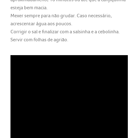
esteja bem macia.
Mexer sempre para não grudar. Caso necessário,
acrescentar água aos poucos.
Corrigir o sal e finalizar com a salsinha e a cebolinha.
Servir com folhas de agrião.