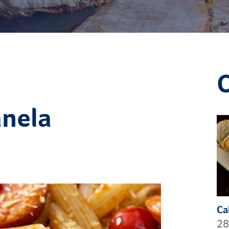
O
anela
Ca
28